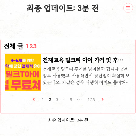
최종 업데이트: 3분 전
전체 글
123
천재교육 밀크티 아이 가격 및 후
기(3년 사용 및 아이의 변화)
천재교육 밀크티 후기를 남겨볼까 합니다. 3년
정도 사용했고, 사용하면서 장단점이 확실히 보
였는데요. 저같은 경우 다행히 아이도 좋아해서
잘 활용했고, 주변에 추천드린 지인들도 모두 만
족하는 편이었습니다. 물론 안 맞는 아이들도 있
1
2
3
4
5
···
123
어요. 천재교육 밀크티 종류 천재교육 밀크티는
총 4종류가 있습니다. 밀크티 아이(4~6세) 밀크
티 초등(7~13세) 밀크티 중등(14~16세) 밀크티
최종 업데이트: 3분 전
고등(17~19세) 자녀의 나이에 따라서 고등학교
졸업할 때까지 활용할 수 있고, 아이가 좋아한다
면 밀크티 아이부터 밀크티 고등까지 쭉 사용할