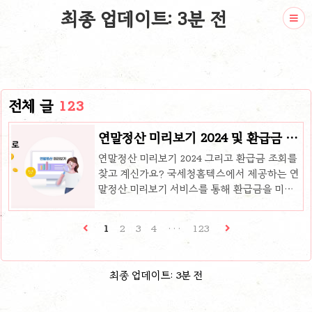
최종 업데이트: 3분 전
전체 글
123
연말정산 미리보기 2024 및 환급금 조
회
연말정산 미리보기 2024 그리고 환급금 조회를
찾고 계신가요? 국세청홈텍스에서 제공하는 연
말정산 미리보기 서비스를 통해 환급금을 미리
조회해볼 수 있습니다. 이 글에서는 연말정산 미
리보기 방법과 기간, 환급금 조회까지 쉽고 빠르
1
2
3
4
···
123
게 알려드립니다. 긴말할 것 없이 아래에서 바로
설명해 드리겠습니다. 연말정산이란? 올해도 어
김없이 연말정산 시즌이 다가왔습니다. 그렇다
최종 업데이트: 3분 전
면 연말정산은 왜 하는 것일까요? 연말정산은
개인의 1년간 소득과 지출을 비교한 뒤, 일정 금
액을 환급하거나 징수하는 제도입니다. 개인의