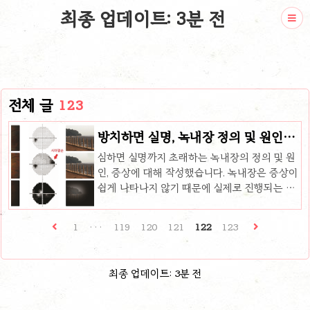
최종 업데이트: 3분 전
전체 글
123
방치하면 실명, 녹내장 정의 및 원인과
증상
심하면 실명까지 초래하는 녹내장의 정의 및 원
인, 증상에 대해 작성했습니다. 녹내장은 증상이
쉽게 나타나지 않기 때문에 실제로 진행되는 경
우 환자가 알기 쉽지 않습니다. 이 글에서는 앞
서 언급한 녹내장의 기본적인 것 외에도 안압
1
···
119
120
121
122
123
관리에 좋은 음식까지 소개해 보도록 하겠습니
다. 녹내장의 정의 녹내장은 간단하게 시신경이
손상되는 병입니다. 눈과 뇌를 연결하는 시신경
최종 업데이트: 3분 전
이 손상되면 시력 저하를 유발하고, 심한 경우
실명을 초래하기도 합니다. 녹내장은 단계적으
로 서서히 진행되고, 시력이 조금씩 약해지기 때